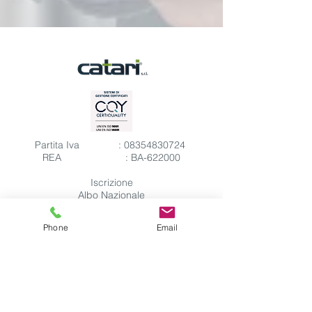
Partita Iva :
08354830724
REA : BA-622000
Iscrizione
Albo Nazionale
Gestori Ambientali : BA15066
Phone
Email
Codice ATECO : 81.29.1
Codice NACE : 81.29
Iscrizione ed Abilitazione MEPA
Iscrizione ed Abilitazione CUC