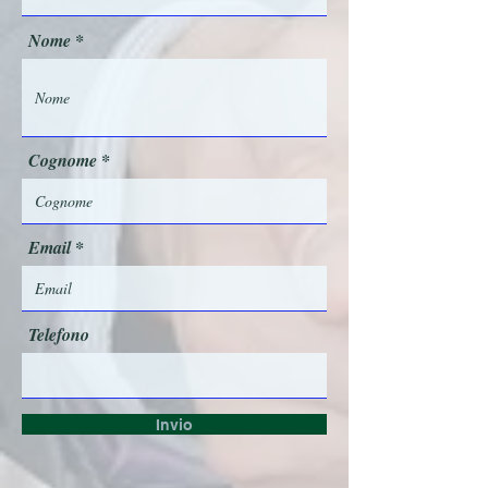
e
d
Nome
Cognome
Email
Telefono
Invio