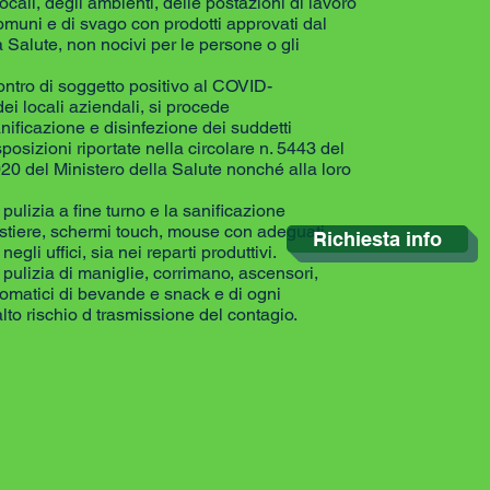
ocali, degli ambienti, delle postazioni di lavoro
omuni e di svago con prodotti approvati dal
a Salute, non nocivi per le persone o gli
contro di soggetto positivo al COVID-
dei locali aziendali, si procede
anificazione e disinfezione dei suddetti
posizioni riportate nella circolare n. 5443 del
20 del Ministero della Salute nonché alla loro
pulizia a fine turno e la sanificazione
astiere, schermi touch, mouse con adeguati
Richiesta info
negli uffici, sia nei reparti produttivi.
pulizia di maniglie, corrimano, ascensori,
utomatici di bevande e snack e di ogni
alto rischio d trasmissione del contagio.