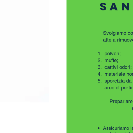
SAN
Svolgiamo con
atte a rimuov
polveri;
muffe;
cattivi odori;
materiale non
sporcizia da 
aree di perti
Prepariamo
Assicuriamo la