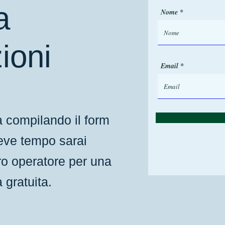
e
a
d
Nome
ioni
Email
ta compilando il form
breve tempo sarai
ro operatore per una
 gratuita.