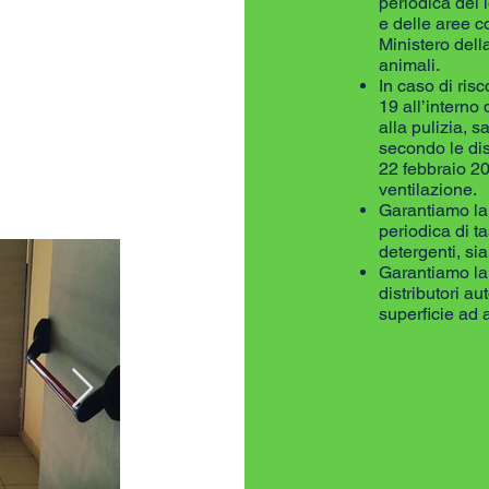
periodica dei l
e delle aree c
Ministero dell
animali.
In caso di ris
19 all’interno 
alla pulizia, s
secondo le dis
22 febbraio 20
ventilazione.
Garantiamo la 
periodica di t
detergenti, sia 
Garantiamo la 
distributori a
superficie ad 