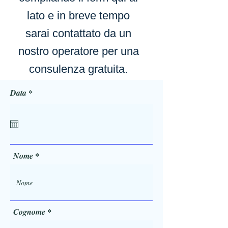
lato e in breve tempo
sarai contattato da un
nostro operatore per una
consulenza gratuita.
r
Data
*
e
q
u
i
r
e
d
Nome
Cognome