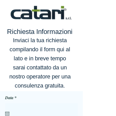
Richiesta Informazioni
Inviaci la tua richiesta
compilando il form qui al
lato e in breve tempo
sarai contattato da un
nostro operatore per una
consulenza gratuita.
r
Data
*
e
q
u
i