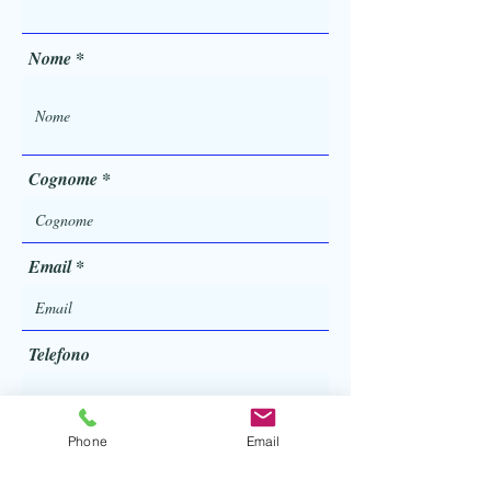
r
e
d
Nome
Cognome
Email
Telefono
Phone
Email
Invio