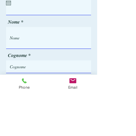
i
r
e
d
Nome
Cognome
Email
Phone
Email
Telefono
Invio