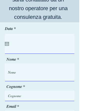
nostro operatore per una
consulenza gratuita.
r
Data
*
e
q
u
i
r
e
d
Nome
Cognome
Email