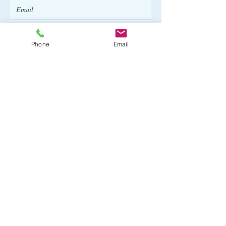
Telefono
Phone
Email
Invio
Partita Iva :
08354830724
REA : BA-622000